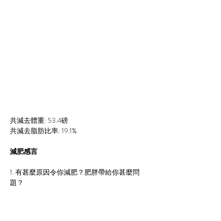
共減去體重: 53.4磅
共減去脂肪比率: 19.1%
減肥感言
1. 有甚麼原因令你減肥？肥胖帶給你甚麼問
題？
因為計劃兩年後結婚，所以準備慢慢減肥，加
上我也覺得年齡愈大會愈難成功，所以決定早
些開始減肥！同時，我也希望減肥可以改善自