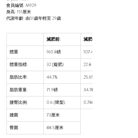
會員編號: M929
身高: 151厘米
代謝年齡: 由51歲年輕至 29歲
減肥前:
減肥後:
體重
160.8磅
107.4磅
體重指標:
32 (癡肥)
22.8 (正常)
脂肪比率:  
44.7%
25.6%
脂肪重量:
71.9磅
34.7磅
腰臀比例:
0.6 (啤梨)
0.78(啤梨)
腰圍
73厘米
臀圍
88.5厘米