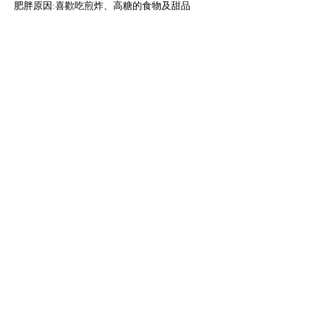
肥胖原因:喜歡吃煎炸、高糖的食物及甜品
減肥原因: 患有關節炎
減肥感言:
我好鐘意食煎炸和高糖份的食物,尤其是甜品,
久而久之,脂肪便積聚在肚腩和Pat Pat位, 加上
患有關節炎,所以找營養師幫忙,將飲食習慣改
變,再加上適量的運動,輕鬆地減去22磅,踢走多
餘的脂肪,現在我可以擁有良好的飲食習慣和
健康的體魄。
Previous
Next
JUAN SEÑOR
​Nutricionista sénior