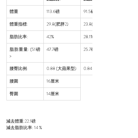
體重
113.6磅
91.5
磅
體重指標:
29.8(肥胖2)
23.8(過重)
脂肪比率:  
42%
28.1%
脂肪重量: (51磅
47.7磅
25.7磅
>
腰臀比例:
0.88
 (大蘋果型)
0.84 (小蘋果型)
腰圍
16厘米
臀圍
14厘米
減去體重:22.1磅 
減去脂肪比率: 14 %