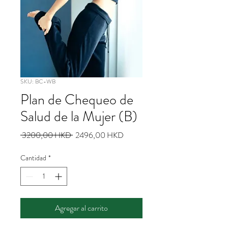
SKU: BC-WB
Plan de Chequeo de
Salud de la Mujer (B)
Precio
Precio
 3200,00 HKD 
2496,00 HKD
de
oferta
Cantidad
*
Agregar al carrito