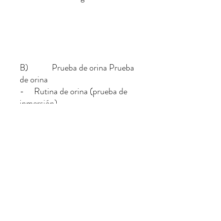
B) Prueba de orina Prueba
de orina
- Rutina de orina (prueba de
inmersión)
C) Chequeo ginecológico
(realizado por doctora)
- Examen físico de mamas y
pelvis
- Prueba de Papanicolaou
D) Ultrasonido Ultrasonido