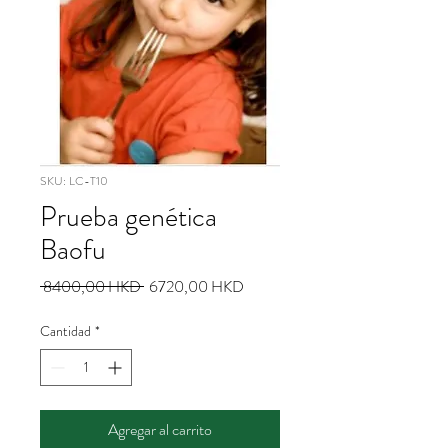
SKU: LC-T10
Prueba genética
Baofu
Precio
Precio
 8400,00 HKD 
6720,00 HKD
de
oferta
Cantidad
*
Agregar al carrito