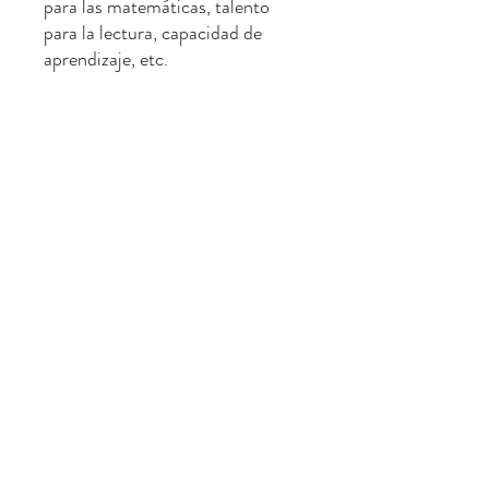
para las matemáticas, talento
para la lectura, capacidad de
aprendizaje, etc.
Observación:
El informe también proporciona
planes de mejora específicos, en
línea con los consejos dietéticos y
de vida del dietista. No es
necesario extraer sangre, solo
tome una muestra de células
epidérmicas orales, que es
proporcionada por un laboratorio
acreditado por el Esquema de
Acreditación de Laboratorios de
Hong Kong (HOKLAS) y un
equipo de laboratorio profesional
es responsable de la detección.