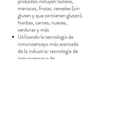
probados incluyen lácteos,
mariscos, frutas, cereales (sin
gluten y que contienen gluten),
hierbas, carnes, nueces,
verduras y más
Utilizando la tecnología de
inmunoensayo más avanzada
de la industria: tecnología de
inmunoensayo de
micromatrices de proteínas
para detectar anticuerpos de
inmunoglobulina G
relacionados con los alimentos.
Observación:
*Usando tecnología microarray
(Microarray-based ELISA),
después de procedimientos
específicos de detección y análisis