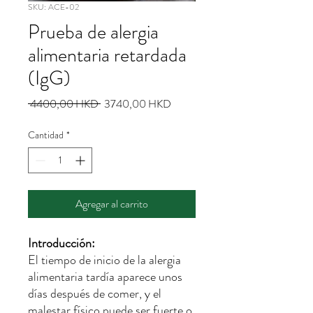
SKU: ACE-02
Prueba de alergia
alimentaria retardada
(IgG)
Precio
Precio
 4400,00 HKD 
3740,00 HKD
de
oferta
Cantidad
*
Agregar al carrito
Introducción:
El tiempo de inicio de la alergia
alimentaria tardía aparece unos
días después de comer, y el
malestar físico puede ser fuerte o