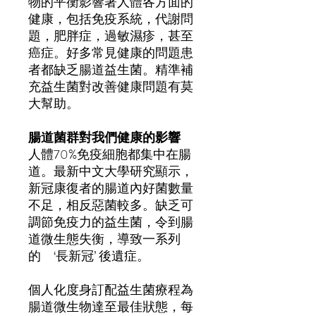
物的平衡影響著人體各方面的
健康，包括免疫系統
，
代謝問
題，肥胖症，過敏濕疹，甚至
癌症。好多常見健康的問題患
者都缺乏腸道益生菌。精準補
充益生菌對改善健康問題有莫
大幫助。
腸道菌群對我們健康的影響
人體
70%
免疫細胞都集中在腸
道。最新中文大學研究顯示，
新冠康復者的腸道內好菌數量
不足，相反惡菌較多。缺乏可
調節免疫力的益生菌，令到腸
道微生態失衡，導致一系列
的
‘
長新冠
’
後
遺症
。
個人化度身訂配益生菌療程為
腸道微生物達至最佳狀態，每