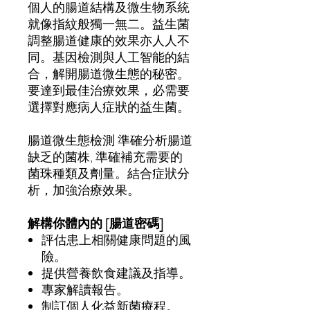
個人的腸道結構及微生物系統
就像指紋般獨一無二。益生菌
調整腸道健康的效果亦人人不
同。基因檢測與人工智能的結
合，解開腸道微生態的秘密。
要達到最佳治療效果，必需要
選擇對應病人症狀的益生菌。
腸道微生態檢測
準確分析腸道
缺乏的菌株
,
準確補充需要的
菌珠種類及劑量。結合症狀分
析，加強治療效果。
解構你體內的
[
腸道密碼
]
評估患上相關健康問題的風
險。
提供營養飲食建議及指導。
專家解讀報告。
制訂個人化益新菌療程。