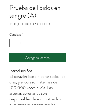
Prueba de lípidos en
sangre (A)
Precio
Precio
 1100,00 HKD 
858,00 HKD
de
oferta
Cantidad
*
Agregar al carrito
Introducción:
El corazón late sin parar todos los
días, y el corazón late más de
100.000 veces al día. Las
arterias coronarias son
responsables de suministrar los
nutrientes que necesitan las