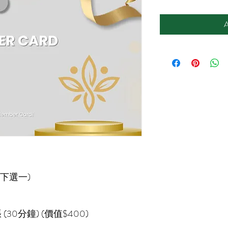
A
以下選一)
O
0分鐘) (價值$400)