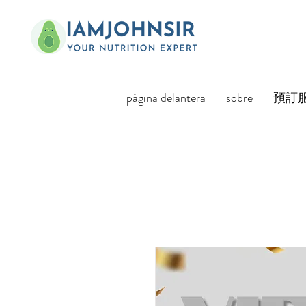
página delantera
sobre
預訂