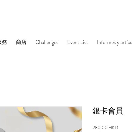
服務
商店
Challenges
Event List
Informes y artíc
銀卡會員
Precio
280,00 HKD