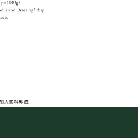
1 pc (180g)
d Island Dressing 1 tbsp
taste
放涼，撕成絲備用
絲備用
，加入醬料即成
 breast. Thaw the chicken and make it shredded
s
 all ingredients together