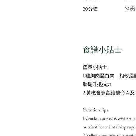
30
20分鐘
​食譜小貼士
營養小貼士:
1.雞胸肉屬白肉，相較
助提升抵抗力
2.黃椒含豐富維他命Ａ
Nutrition Tips:
1.Chicken breast is white meat
nutrient for maintaining reg
2.Yellow pepper is rich in v