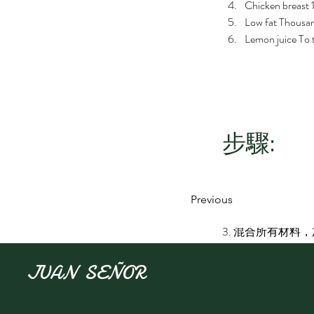
Chicken breast 
Low fat Thousan
Lemon juice To 
步驟:
1. 雞胸肉烚熟，
Previous
2. 將各種甜椒切
3. 混合所有材料
1. Steam the chicken
JUAN SEÑOR
2. Slice all the pepper
3. In a large bowl, mix