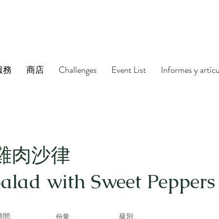
服務
商店
Challenges
Event List
Informes y artíc
雞肉沙律
alad with Sweet Peppers
間:
級別:
份量: