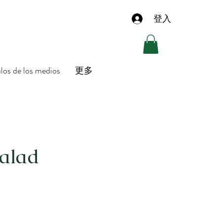
登入
ulos de los medios
更多
alad