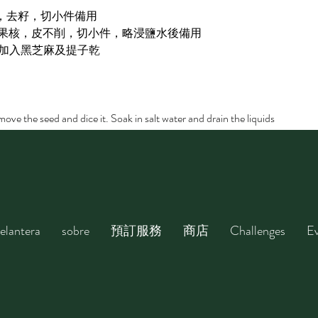
皮，去籽，切小件備用
挖去果核，皮不削，切小件，略浸鹽水後備用
，加入黑芝麻及提子乾
nd seeds of the honeydew and papaya. Cut them into small cubes
move the seed and dice it. Soak in salt water and drain the liquids
ix papaya, honeydew, apple, raisin, and black sesame together
x all the dressing ingredients together
sing into the large bowl. Stir the large bowl until the dressing is finely mix
elantera
sobre
預訂服務
商店
Challenges
Ev