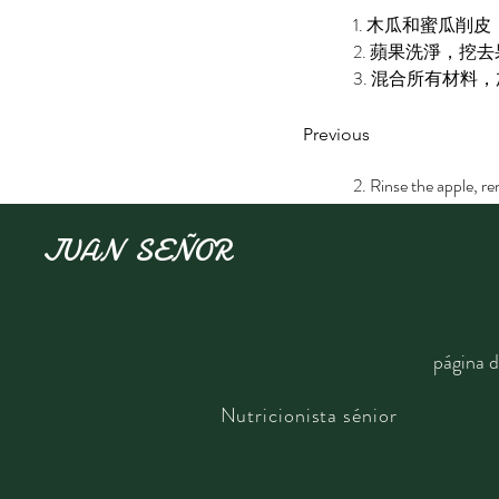
1. 木瓜和蜜瓜削
2. 蘋果洗淨，
3. 混合所有材料
4. 淋入汁料即成
Previous
1. Remove the skin a
2. Rinse the apple, re
3. In a large bowl, m
4. In a small bowl, mi
JUAN SEÑOR
5. Pour the mixed dres
página d
​Nutricionista sénior