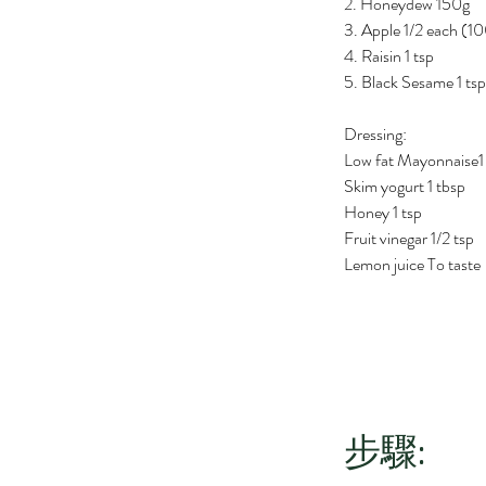
2. Honeydew 150g
3. Apple 1/2 each (1
4. Raisin 1 tsp
5. Black Sesame 1 tsp
Dressing:
Low fat Mayonnaise1
Skim yogurt 1 tbsp
Honey 1 tsp
Fruit vinegar 1/2 tsp
Lemon juice To taste
步驟: