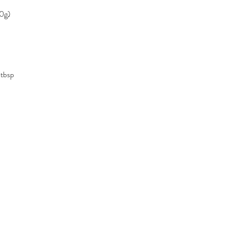
00g)
 tbsp