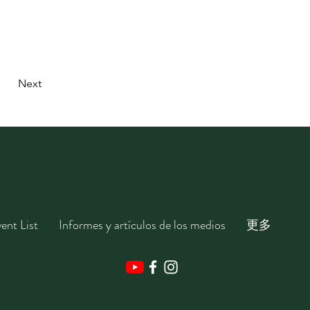
Next
ed
ent List
Informes y artículos de los medios
更多