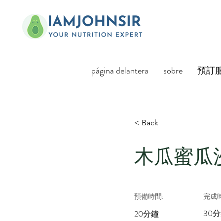
página delantera
sobre
預訂
< Back
木瓜蜜瓜沙律 
預備時間:
完成時
30
20分鐘