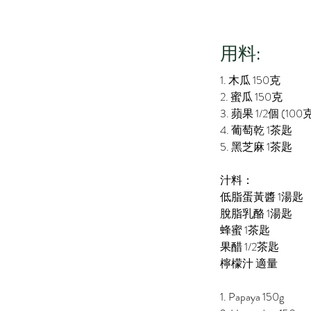
​用料:
1. 木瓜 150克
2. 蜜瓜 150克
3. 蘋果 1/2個 (100
4. 葡萄乾 1茶匙
5. 黑芝麻 1茶匙
汁料：
低脂蛋黃醬 1湯匙
脫脂乳酪 1湯匙
蜂蜜 1茶匙
果醋 1/2茶匙
檸檬汁 適量
1. Papaya 150g