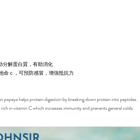
協助分解蛋白質，有助消化
維他命ｃ，可預防感冒，增強抵抗力
in papaya helps protein digestion by breaking down protein into peptides.
ich in vitamin C which increases immunity and prevents general colds.