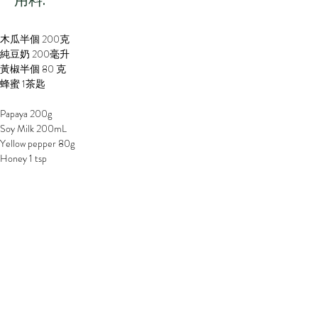
​用料:
木瓜半個 200克
純豆奶 200毫升
黃椒半個 80 克
蜂蜜 1茶匙
Papaya 200g
Soy Milk 200mL
Yellow pepper 80g
Honey 1 tsp
步驟:
1. 木瓜洗淨去皮去籽後，切成小片備用
2. 黃椒洗淨切成小件備用
3. 將所有材料放入攪拌器攪勻
4. 加入蜂蜜調味即成