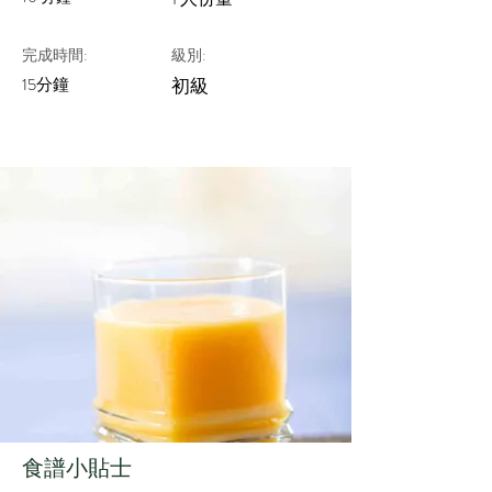
完成時間:
級別:
15分鐘
初級
​食譜小貼士