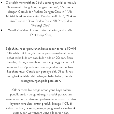
Dia telah menerbitkan 5 buku tentang nutrisi termasuk
"Anak-anak Hong Kong Jangan Gemuk", "Perpisahan
dengan Gemuk dan Makan Dengan Cara Ini", "Ahli
Nutrisi Ajarkan Perawatan Kesehatan Ilmiah", "Makan
dan Turunkan Berat Badan Puasa 98 Resep" dan
"Pelangi Diet".
Wakil Presiden Urusan Eksternal, Masyarakat Ahli
Diet Hong Kong
Sejauh ini, rekor penurunan berat badan terbaik JOHN
SIR adalah 80 pon, dan rekor penurunan berat badan
sehat terbaik dalam satu bulan adalah 20 pon. Baru-
baru ini, dia juga membantu seorang anggota berhasil
menurunkan 9 pon dalam seminggu dan memulihkan
kesehatannya. Cantik dan percaya diri. Di balik hasil
yang baik adalah tidak adanya obat-obatan, diet dan
ketergantungan pada peralatan.
JOHN memiliki pengalaman yang kaya dalam
penelitian dan pengembangan produk perawatan
kesehatan nutrisi, dan menyediakan analisis nutrisi dan
layanan konsultasi untuk produk.Sebagai KOL di
industri nutrisi, ia sering mengunjungi media elektronik
utama, dan wawancara yang dilaporkan dan