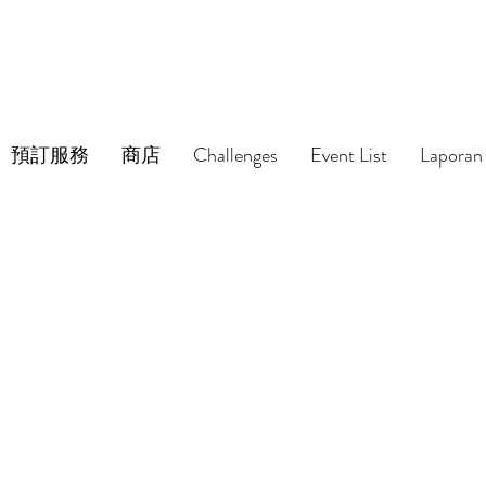
預訂服務
商店
Challenges
Event List
Laporan 