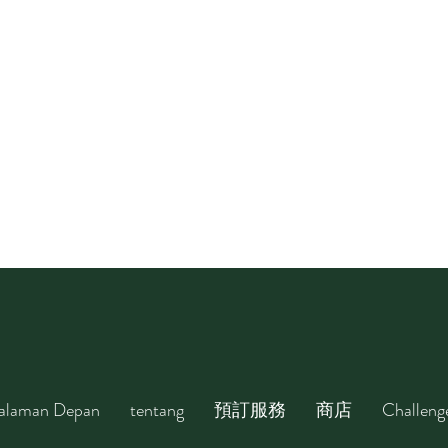
alaman Depan
tentang
預訂服務
商店
Challeng