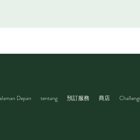
alaman Depan
tentang
預訂服務
商店
Challeng