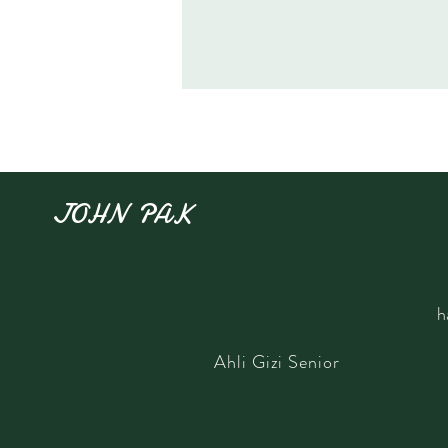
JOHN PAK
h
​Ahli Gizi Senior