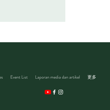
es
Event List
Laporan media dan artikel
更多