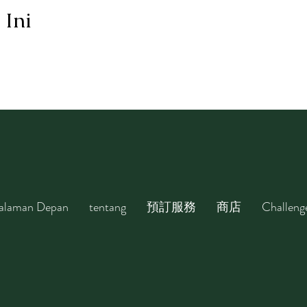
 Ini
alaman Depan
tentang
預訂服務
商店
Challeng