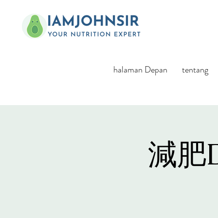
halaman Depan
tentang
減肥