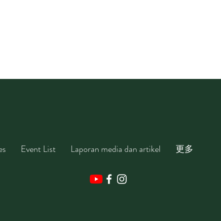
es
Event List
Laporan media dan artikel
更多