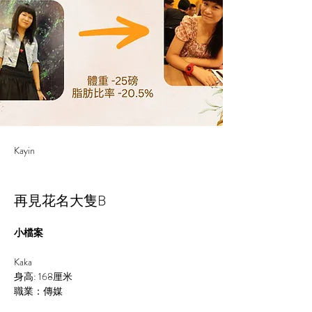
Kayin
再見花名大隻B
小檔案
Kaka
身高: 
168
厘米
職業：傳媒