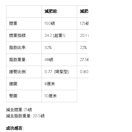
減肥前:
減肥後:
體重
150磅
125
磅
體重指標:
24.2 (超重1)
20.1 (標準)
脂肪比率:  
32%
22%
脂肪重量:
48磅
27.5磅
腰臀比例:
0.77  (啤梨型)
0.80 (正常)
腰圍
8厘米
臀圍
10厘米
減去體重:25磅 
減去脂肪重量: 20.5磅 
成功感言: