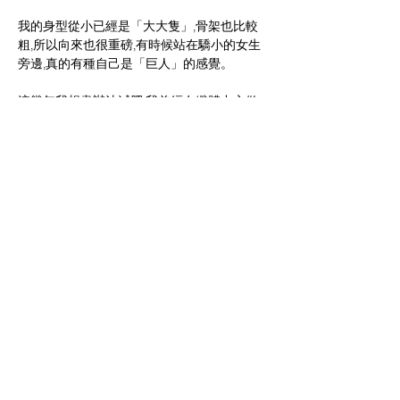
我的身型從小已經是「大大隻」,骨架也比較
粗,所以向來也很重磅,有時候站在驕小的女生
旁邊,真的有種自己是「巨人」的感覺。
這幾年我想盡辦法減肥,我曾經在纖體中心做
機減肥,結果是又貴又痛又沒成效;也試過做
Gym,結果也是付了一年年費卻因為懶惰沒去
過多少次;亦曾經節食,但又忍不住口,有時候因
為忍得太辛苦,換來吃得更瘋狂更多。
去年年中,最高峰時達150磅,好可怕！同期我開
始嘗試從注重營養攝取和做運動雙管齊下的減
肥方法,戒甜戒糖果和零食,聽從營養師為我度
身訂造的飲食習慣,吃得有「營」又不用涯餓,
再配合在家中也輕易做到的運動,這次終於失
功了！雖然效果不是一下子,但這一年我共減
Previous
Next
去25磅,吃得健康,皮膚也白滑了。