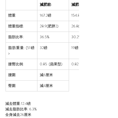
減肥前:
減肥後:
體重
167.2磅
154.8
磅
體重指標:
28.9(肥胖2)
26.8(肥胖2)
脂肪比率:  
36.5%
30.2%
脂肪重量: (51磅
32磅
19磅
>
腰臀比例:
0.85 
 (蘋果型)
0.82 (正常)
腰圍
減6厘米
臀圍
減4厘米
減去體重:12.4磅
減去脂肪比率: 6.3%
全身減去26厘米