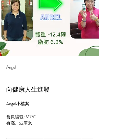
Angel
向健康人生進發
Angel小檔案
會員編號: M752
身高: 
162
厘米