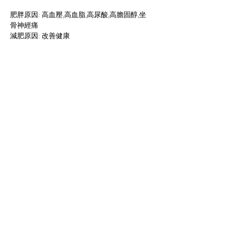
肥胖原因: 高血壓,高血脂,高尿酸,高膽固醇,坐
骨神經痛
減肥原因: 改善健康
減肥感言:
因為過重、血壓高、膽固醇高、尿酸高的身體
問題, 屬於三高人仕, 自己又喜歡進食煎、炸、
脂肪高的食物, 以前最喜愛吃薯片, 所以體重不
停上升, 在多前找營養師幫助, 令我覺得利用營
養及運動去減肥是最有效, 學會正確飲食的價
值觀, 盡量避免高脂肪高膽固醇的食物, 在減肥
過程中, 最為困難是運動方面, 因為自己性格較
為懶惰,但為了健康的身體和身形可穿細一個
碼的衣服為目標進發 。
Previous
Next
JOHN PAK