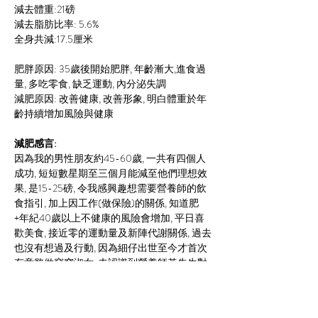
減去體重:21磅
減去脂肪比率: 5.6%
全身共減:17.5厘米
肥胖原因: 35歲後開始肥胖, 年齡漸大,進食過
量, 多吃零食, 缺乏運動, 內分泌失調
減肥原因: 改善健康, 改善形象, 明白體重於年
齡持續增加風險與健康
減肥感言:
因為我的男性朋友約45-60歲, 一共有四個人
成功, 短短數星期至三個月能減至他們理想效
果, 是15-25磅, 令我感興趣想需要營養師的飲
食指引, 加上因工作(做保險)的關係, 知道肥
+年紀40歲以上不健康的風險會增加, 平日喜
歡美食, 接近零的運動量及新陣代謝關係, 過去
也沒有想過及行動, 因為細仔出世至今才首次
有意慾做窈窕淑女, 未認識到營養師黃先生對
營養飲食存在懷疑, 現在已學懂用用營養去選
擇合適的食物和有效營養補充品作配合,(是半
功倍), 運動之前之後也知是恆之有效地方, 在