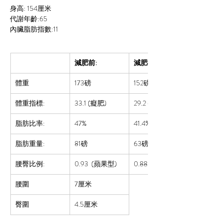
身高: 
154
厘米
代謝年齡:65
內臟脂肪指數:11
減肥前:
減肥後:
體重
173磅
152
磅
體重指標:
33.1 (癡肥)
29.2 (肥胖2)
脂肪比率:  
47%
41.4%
脂肪重量:
81磅
63磅
腰臀比例:
0.93 
 (蘋果型)
0.88 (中蘋果型)
腰圍
7厘米
臀圍
4.5厘米