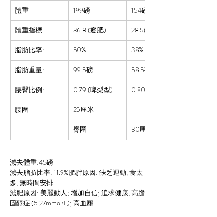
體重
199磅
154
磅
體重指標:
36.8 (癡肥)
28.5(肥胖2)
脂肪比率:  
50%
38%
脂肪重量:
99.5磅
58.5磅
腰臀比例:
0.79 (啤梨型)
0.80 (正常)
腰圍
25厘米
臀圍
30厘米
減去體重:45磅
減去脂肪比率: 11.9%肥胖原因: 缺乏運動, 食太
多, 無時間安排
減肥原因: 美麗動人; 增加自信; 追求健康, 高膽
固醇症 (5.27mmol/L); 高血壓