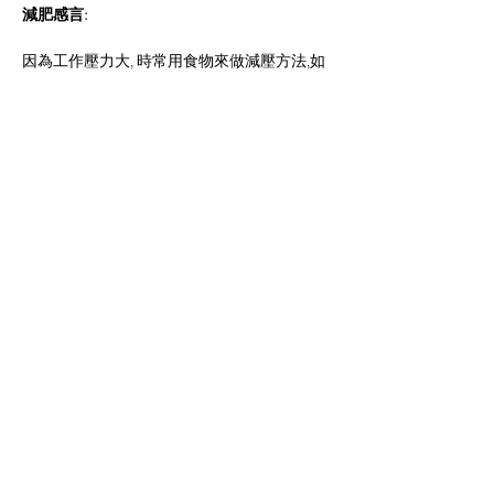
減肥感言:
因為工作壓力大, 時常用食物來做減壓方法,如
朱古力、糖果、雪糕和高糖份的甜品,加上經
常長久坐的姿勢.令脂肪積聚全身,尤其肚腩的
位置,更是重災區,最高的體重是199磅,反應開
始變得緩慢,時常感到疲倦,身體檢查時,醫生發
現我報告中,證實患上高血壓及高膽固醇,需要
營養師去跟進,現在減去45磅,成個人都精神了,
老闆都讚我工作效率比以前快,其實減肥並不
是想像之中這麼難,專業的營養師會安排適合
我食物份量和運動,只要找到適合自己正確減
肥方便,再加上營養細心地去跟進,便可擁有健
康的體魄,。
Previous
Next
JOHN PAK
​Ahli Gizi Senior