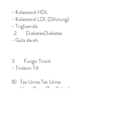
- Kolesterol HDL
- Kolesterol LDL (Dihitung)
- Trigliserida
2. DiabetesDiabetes
- Gula darah
3. Fungsi Tiroid
- Tiroksin T4
B) Tes Urine Tes Urine
- Urine Rutin (Tes Celup)
C) Pemeriksaan Ginekologi
(Dilakukan oleh Dokter Wanita)