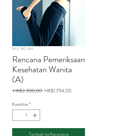
SKU: BC-WA
Rencana Pemeriksaan
Kesehatan Wanita
(A)
Harga
Harga
 HK$2.300,00 
HK$1.794,00
Reguler
Promosi
Kuantitas
*
Tambah ke Keranjang