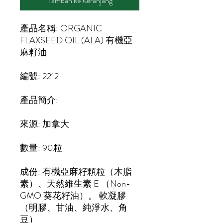
Tambah ke Keranjang
產品名稱:
O
RGANIC
FLAXSEED OIL (ALA) 有機亞
麻籽
油
編號
:
2212
產品簡介:
來源: 加拿大
數量:
9
0粒
成份:
有機亞麻籽顆粒（木脂
素）、天然維生素 E （Non-
GMO 葵花籽油）。
軟凝膠
（明膠、甘油、純淨水、角
豆）