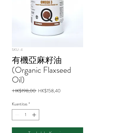
SKU: 4
有機亞麻籽油
(Organic Flaxseed
Oil)
Harga
Harga
 HK$198,00 
HK$158,40
Reguler
Promosi
Kuantitas
*