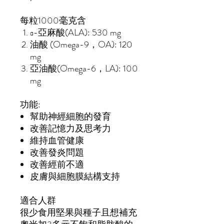
每粒
100
0
毫克
含
α-亞麻酸
(
ALA
):
530 mg
油酸
(
Omega-9，OA
)
:
120
mg
亞油酸
(
Omega-6，LA
)
:
100
mg
功能:
幫助神經細胞的發育
改善記憶力及思考力
維持
血管
健康
改善
發
炎問題
改善經前不適
皮膚與細胞膜結構支持
適合人群
很
少食用堅果與種子且想補充