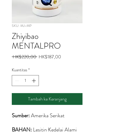
SKU: MJ-MP
Zhiyibao
MENTALPRO
Harga
Harga
 HK$220,00 
HK$187,00
Reguler
Promosi
Kuantitas
*
Tambah ke Keranjang
Sumber:
Amerika Serikat
BAHAN:
Lesitin Kedelai Alami