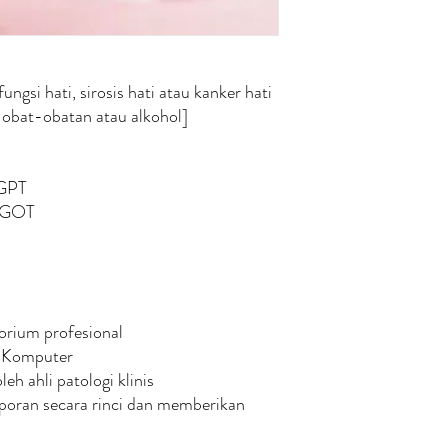
gsi hati, sirosis hati atau kanker hati
, obat-obatan atau alkohol]
SGPT
 SGOT
torium profesional
is Komputer
eh ahli patologi klinis
laporan secara rinci dan memberikan