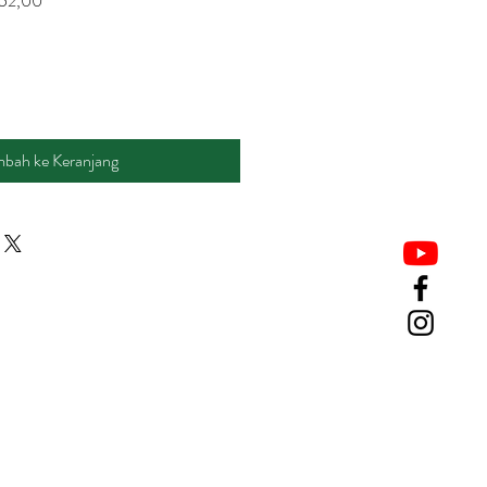
52,00
Promosi
bah ke Keranjang