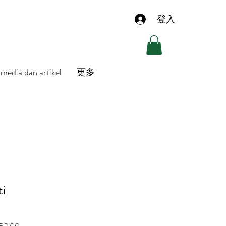
登入
media dan artikel
更多
ti
Harga