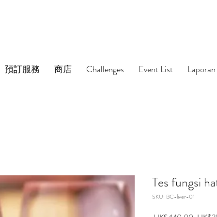
預訂服務
商店
Challenges
Event List
Laporan 
Tes fungsi ha
SKU: BC-liver-01
Harga