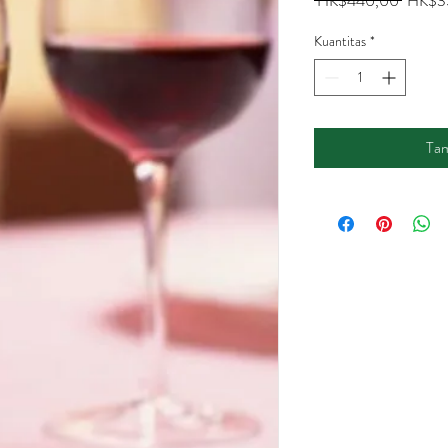
 HK$440,00 
HK$3
Reguler
Kuantitas
*
Tam