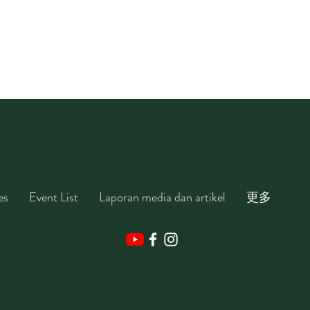
es
Event List
Laporan media dan artikel
更多