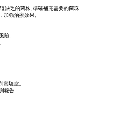
道缺乏的菌株
,
準確補充需要的菌珠
，加強治療效果。
風險。
。
。
到實驗室。
測報告
。