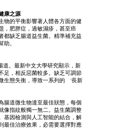
健康之源
生物的平衡影響著人體各方面的健
題，肥胖症，過敏濕疹，甚至癌
者都缺乏腸道益生菌。精準補充益
幫助。
腸道。最新中文大學研究顯示，新
不足，相反惡菌較多。缺乏可調節
道微生態失衡，導致一系列的
‘
長新
為腸道微生物達至最佳狀態，每個
就像指紋般獨一無二。益生菌調整
。基因檢測與人工智能的結合，解
到最佳治療效果，必需要選擇對應