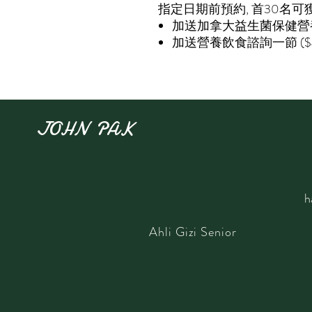
指定日期前預約
, 首30名可
加送加拿大益生菌保健營
加送
營養飲食諮詢
一節
($
JOHN PAK
h
​Ahli Gizi Senior