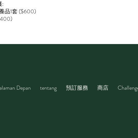
獲:
養品
1套 ($600)
400)
alaman Depan
tentang
預訂服務
商店
Challeng