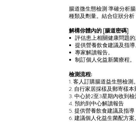
腸道微生態檢測
準確分析腸
種類及劑量。結合症狀分析
解構你體內的
[
腸道密碼
]
評估患上相關健康問題的
提供營養飲食建議及指導
專家解讀報告。
制訂個人化益新菌療程。
檢測流程
:
1.
客
人訂購腸道益生態檢測
2.
自行家居採樣及郵寄樣本
3.
中心於
2
至
3
星期內收到檢
4.
預約到中心解讀報告
5.
提供營養飲食建議及指導
6.
建議
個人化益生菌配方案