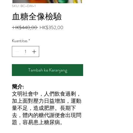
SKU: BC-DM-1
血糖全像檢驗
Harga
Harga
 HK$440,00 
HK$352,00
Reguler
Promosi
Kuantitas
*
Tambah ke Keranjang
簡介:
文明社會中，人們飲食過剩，
加上面對壓力日益增加，運動
量不足，造成肥胖。長期下
去，體內的糖代謝便會出現問
題，容易患上糖尿病。