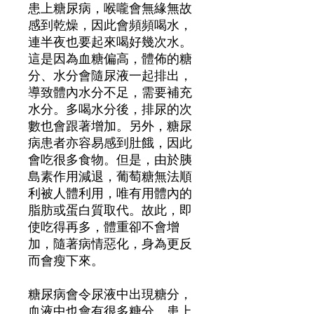
患上糖尿病，喉嚨會無緣無故
感到乾燥，因此會頻頻喝水，
連半夜也要起來喝好幾次水。
這是因為血糖偏高，體佈的糖
分、水分會隨尿液一起排出，
導致體內水分不足，需要補充
水分。多喝水分後，排尿的次
數也會跟著增加。另外，糖尿
病患者亦容易感到肚餓，因此
會吃很多食物。但是，由於胰
島素作用減退，葡萄糖無法順
利被人體利用，唯有用體內的
脂肪或蛋白質取代。故此，即
使吃得再多，體重卻不會增
加，隨著病情惡化，身為更反
而會瘦下來。
糖尿病會令尿液中出現糖分，
血液中也會有很多糖分。患上