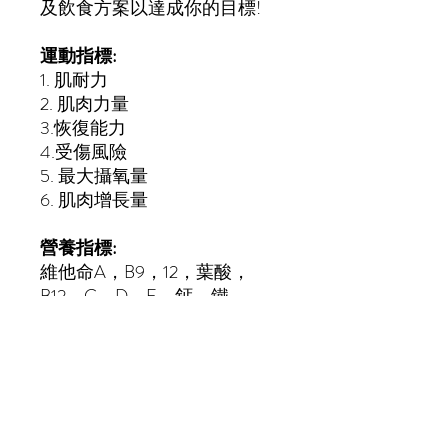
及飲食方案以達成你的目標!
運動指標:
1. 肌耐力
2. 肌肉力量
3.恢復能力
4.受傷風險
5. 最大攝氧量
6. 肌肉增長量
營養指標:
維他命A，B9，12，葉酸，
B12，C，D，E，鈣，鐵，
鈉，咖啡因，奧米加3，飽和
脂肪，乳糖，麩質，碳水化合
物，脂肪，甜食偏好，蛋白
質，肥胖指數，II型糖尿病傾
向，零食偏好等。