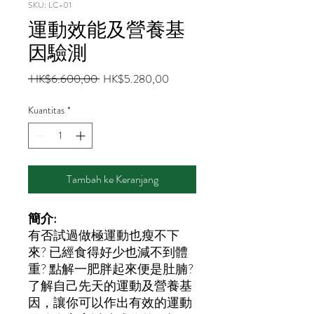
SKU: LC-01
運動效能及營養基
因驗測
Harga
Harga
 HK$6.600,00 
HK$5.280,00
Reguler
Promosi
Kuantitas
*
Tambah ke Keranjang
簡介:
有否試過做極運動也瘦不下
來? 已經食得好少也減不到體
重? 點解一肥胖起來便是肚腩?
了解自己先天的運動及營養基
因，讓你可以作出有效的運動