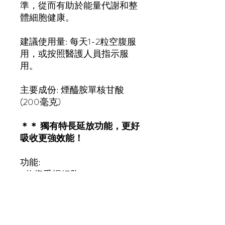
準，從而有助於能量代謝和整
體細胞健康。
建議使用量: 每天1-2粒空腹服
用，或按照醫護人員指示服
用。
主要成份: 煙醯胺單核甘酸
(200毫克)
＊＊ 獨有特長延放功能，更好
吸收更強效能！
功能:
1.修復受損細胞
2.提供細胞產能
3.提升體力和耐力
4.減少皺紋及修復膠原蛋白
5.降低發炎指數