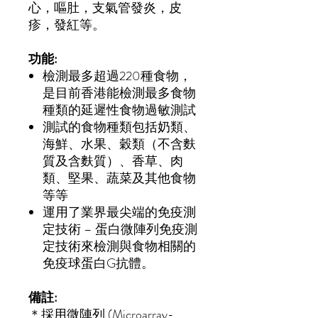
心，嘔肚，支氣管發炎，皮
疹，發紅等。
功能:
檢測最多超過220種食物，
是目前香港能檢測最多食物
種類的延遲性食物過敏測試
測試的食物種類包括奶類、
海鮮、水果、穀類（不含麩
質及含麩質）、香草、肉
類、堅果、蔬菜及其他食物
等等
運用了業界最尖端的免疫測
定技術 – 蛋白微陣列免疫測
定技術來檢測與食物相關的
免疫球蛋白G抗體。
備註:
＊採用微陣列 (Microarray-