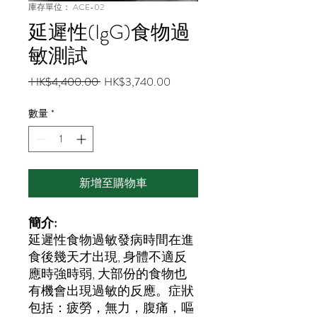
庫存單位： ACE-02
延遲性(IgG)食物過
敏測試
一
促
 HK$4,400.00 
HK$3,740.00
般
銷
價
價
數量
*
格
格
新增至購物車
簡介:
延遲性食物過敏發病時間在進
食後幾天才出現, 身體不適反
應時強時弱, 大部份的食物也
有機會出現過敏的反應。症狀
包括：疲勞，無力，腹痛，嘔