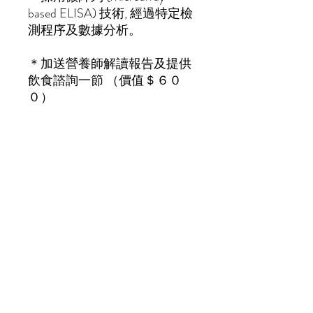
based ELISA) 技術, 經過特定檢
測程序及數據分析。
＊加送營養師解讀報告及提供
飲食諮詢一節 （價值＄６０
０）
如何找到 JOHN SIR?
www.iamjohnsir.com
電郵:
johnwong@iamjohnsir.c
om
/
info@iamjohnsir.com